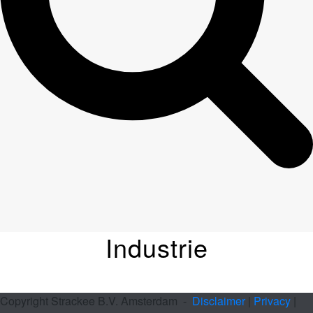
Industrie
Copyright Strackee B.V. Amsterdam
-
Disclaimer
|
Privacy
|